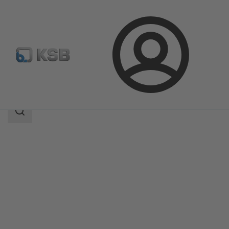
Aanmelding
Producten
Productcatalogus
CalioTherm S Pro
Zoekgebied
Zoekgebied