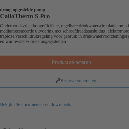
droog opgestelde pomp
CalioTherm S Pro
Onderhoudsvrije, hoogefficiënte, regelbare drinkwater-circulatiepomp 
mediumgesmeerde uitvoering met schroefdraadaansluiting, elektromoto
traploze verschildrukregeling voor gebruik in drinkwatervoorzienings
en warmwatervoorzieningssystemen
Product selecteren
Reserveonderdelen
Bekijk alle documenten en downloads