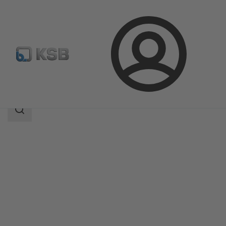
Aanmelding
Producten
Productcatalogus
Calio-Therm NC
Zoekgebied
Zoekgebied