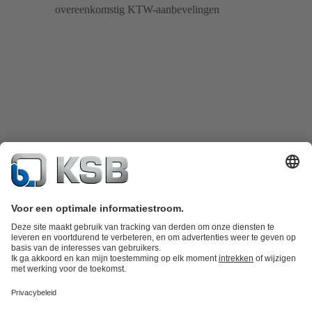
overeenkomstig KTW-aanbevelingen
Productcatalogus
KSB SupremeServ: Spare Parts
KSB SupremeServ: