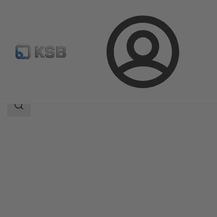
Aanmelding
Producten
Productcatalogus
RTS
Zoekgebied
Zoekgebied