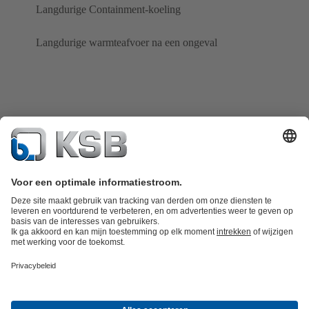
Langdurige Containment-koeling
Langdurige warmteafvoer na een ongeval
Productcatalogus
KSB SupremeServ: Spare Parts
KSB SupremeServ:
premium service voor pompen en afsluiters
Winkelwagen
Tools