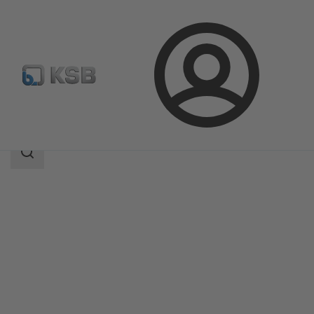
Aanmelding
Producten
Productcatalogus
4STQ
Zoekgebied
Zoekgebied