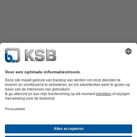
Productcatalogus
KSB SupremeServ: Spare Parts
KSB SupremeServ:
premium service voor pompen en afsluiters
Winkelwagen
Tools
Afvalwatertechniek
Watertechniek
Industrietechniek
Gebouwentechnie
Bedrijf
Informatie evenementen
Persinformatie
Career opportunities at