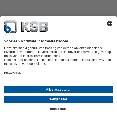
Productcatalogus
KSB SupremeServ: Spare Parts
KSB SupremeServ:
premium service voor pompen en afsluiters
Winkelwagen
Tools
Afvalwatertechniek
Watertechniek
Industrietechniek
Gebouwentechnie
Bedrijf
Informatie evenementen
Persinformatie
Career opportunities at
KSB
Social Media
© N.V. KSB Belgium
Gegevensbescherming
Disclaimer
Bedrijfsinformatie
AGB
Compliance