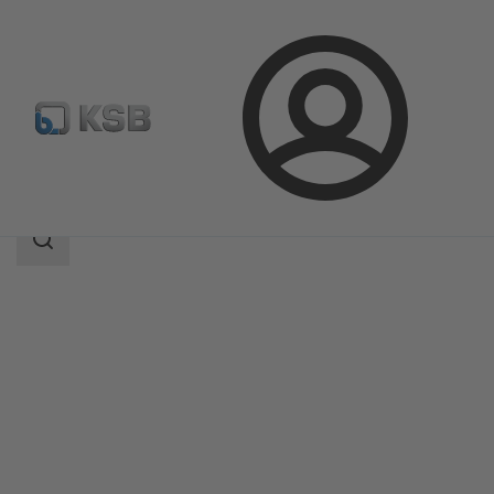
Aanmelding
Producten
Productcatalogus
4Spider
Zoekgebied
Zoekgebied