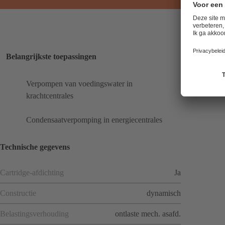
Belangrijkste toepassingen
Verpompen van voedingswater in
krachtcentrales
Condensaatverpomping in energiecentrales
Technische gegevens
Cartridge-afdichting
Ja
Constructie
dynamisch
Belastingsverhouding
ontlaste mech. asafd.