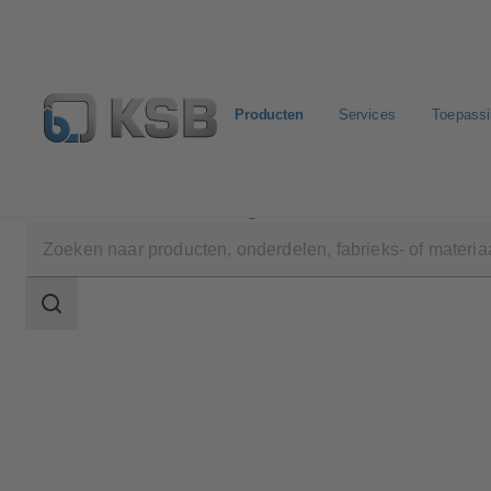
Producten
Services
Toepass
Producten
Productcatalogus
4EDTMP
Zoekgebied
Zoekgebied