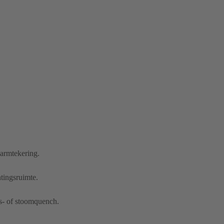
armtekering.
tingsruimte.
s- of stoomquench.