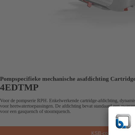
Pompspecifieke mechanische asafdichting Cartridg
4EDTMP
Voor de pompserie RPH. Enkelwerkende cartridge-afdichting, dynamisc
voor heetwatertoepassingen. De afdichting bevat standaard een zweve
voor een gasquench of stoomquench.
KSB-contact