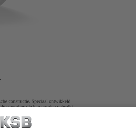
e
he constructie. Speciaal ontwikkeld
nde smoorbus die kan worden gebruikt