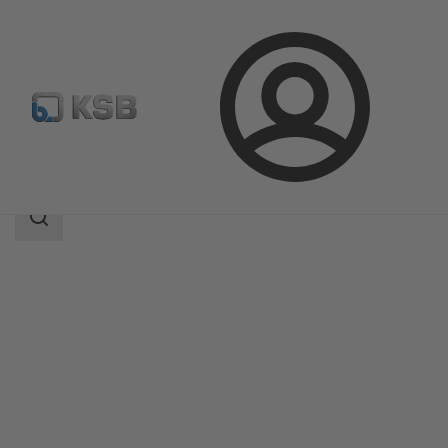
Aanmelding
Producten
Productcatalogus
HyCone
Zoekgebied
Zoekgebied