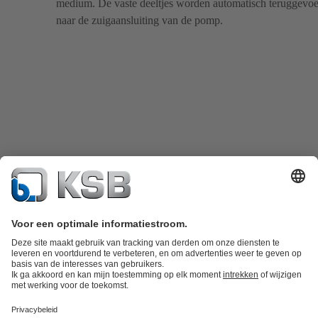
medium. De vaste deeltjes worden automatisch teruggevo
naar de zuigaansluiting van de pomp.