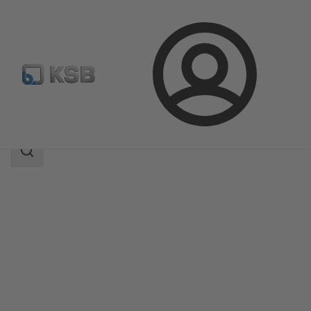
Aanmelding
Producten
Productcatalogus
MIL 64000
Zoekgebied
Zoekgebied