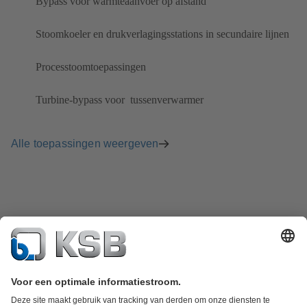
Bypass voor warmteaanvoer op afstand
​Stoomkoeler en drukverlagingsstations in secundaire lijnen
Processtoomtoepassingen
Turbine-bypass voor ​ tussenverwarmer​
Alle toepassingen weergeven