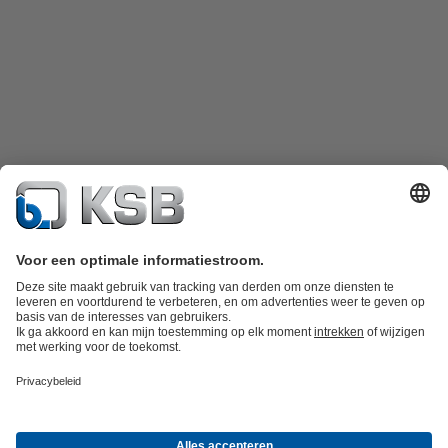
Productcatalogus
KSB SupremeServ: Spare Parts
KSB SupremeServ:
premium service voor pompen en afsluiters
Winkelwagen
Tools
Afvalwatertechniek
Watertechniek
Industrietechniek
Gebouwentechnie