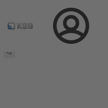
Aanmelding
Producten
Productcatalogus
SISTO-RSK
Zoekgebied
Zoekgebied