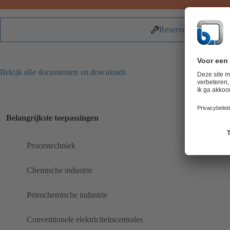
Reserveonderdelen
Bekijk alle documenten en downloads
Belangrijkste toepassingen
Procestechniek
Chemische industrie
Petrochemische industrie
Conventionele elektriciteitscentrales