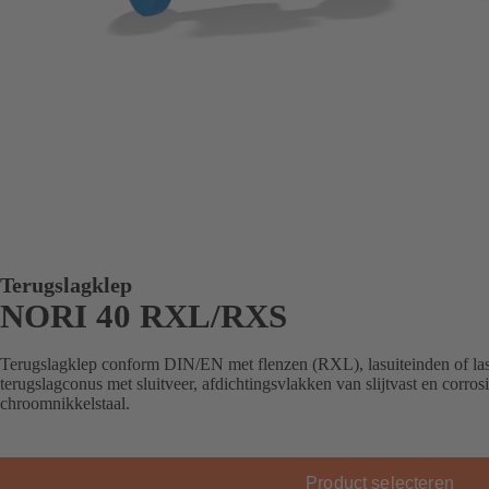
Terugslagklep
NORI 40 RXL/RXS
Terugslagklep conform DIN/EN met flenzen (RXL), lasuiteinden of la
terugslagconus met sluitveer, afdichtingsvlakken van slijtvast en corro
chroomnikkelstaal.
Product selecteren