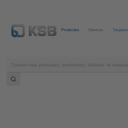
Producten
Services
Toepass
Producten
Productcatalogus
NORI 40 RXL/RXS
Zoekgebied
Zoekgebied