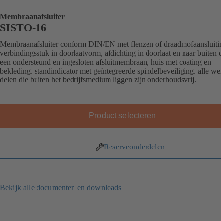
Membraanafsluiter
SISTO-16
Membraanafsluiter conform DIN/EN met flenzen of draadmofaansluiti
verbindingsstuk in doorlaatvorm, afdichting in doorlaat en naar buiten 
een ondersteund en ingesloten afsluitmembraan, huis met coating en
bekleding, standindicator met geïntegreerde spindelbeveiliging, alle w
delen die buiten het bedrijfsmedium liggen zijn onderhoudsvrij.
Product selecteren
Reserveonderdelen
Bekijk alle documenten en downloads