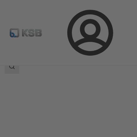
Aanmelding
Producten
Productcatalogus
SISTO-16
Zoekgebied
Zoekgebied