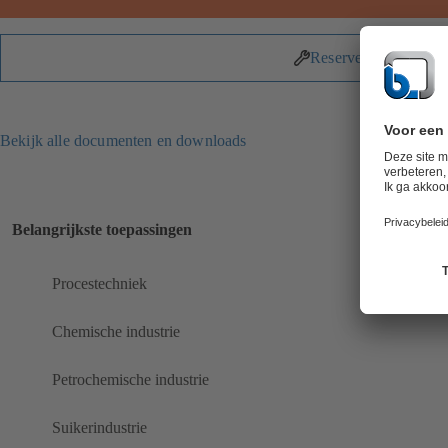
Reserveonderdelen
Bekijk alle documenten en downloads
Belangrijkste toepassingen
Procestechniek
Chemische industrie
Petrochemische industrie
Suikerindustrie