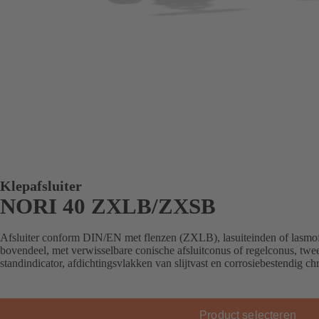
Klepafsluiter
NORI 40 ZXLB/ZXSB
Afsluiter conform DIN/EN met flenzen (ZXLB), lasuiteinden of lasmof
bovendeel, met verwisselbare conische afsluitconus of regelconus, twee
standindicator, afdichtingsvlakken van slijtvast en corrosiebestendig c
Product selecteren