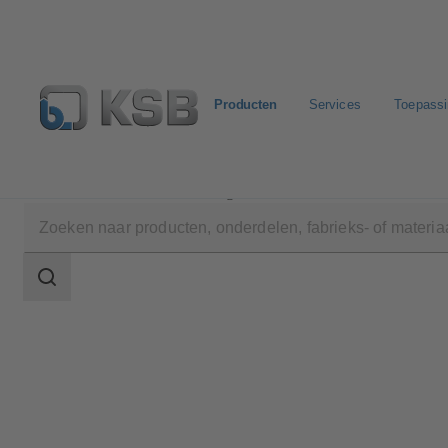
Producten
Services
Toepass
Producten
Productcatalogus
NORI 40 ZXLB/ZXS
Zoekgebied
Zoekgebied