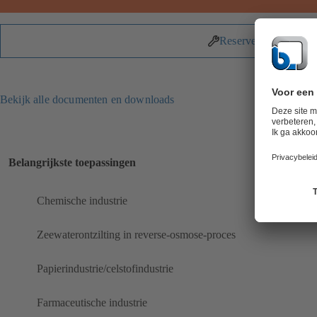
Reserveonderdelen
Bekijk alle documenten en downloads
Belangrijkste toepassingen
Chemische industrie
Zeewaterontzilting in reverse-osmose-proces
Papierindustrie/celstofindustrie
Farmaceutische industrie