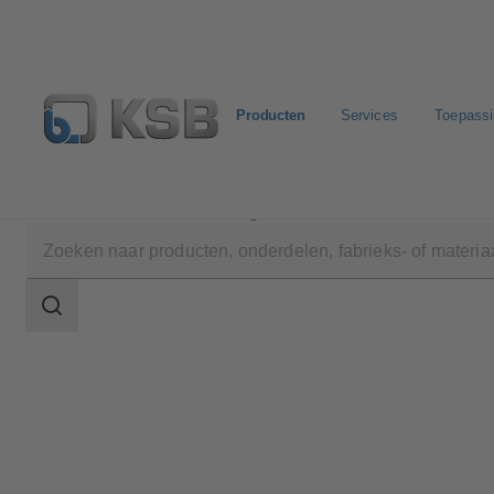
Producten
Services
Toepass
Producten
Productcatalogus
KE
Zoekgebied
Zoekgebied