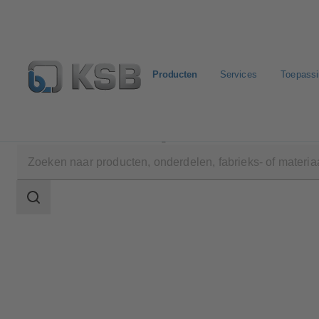
Producten
Services
Toepass
Producten
Productcatalogus
DANAÏS MT II
Zoekgebied
Zoekgebied