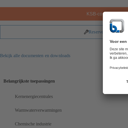
KSB-contact
Reserveonderdelen
Bekijk alle documenten en downloads
Belangrijkste toepassingen
Kernenergiecentrales
Warmwaterverwarmingen
Chemische industrie