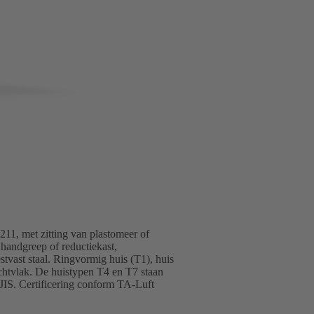
211, met zitting van plastomeer of
 handgreep of reductiekast,
estvast staal. Ringvormig huis (T1), huis
ichtvlak. De huistypen T4 en T7 staan
JIS. Certificering conform TA-Luft