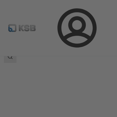
Login
Prodotti
Catalogo prodotti
DANAÏS 150
Ambito
della
ricerca
Ambito
della
ricerca