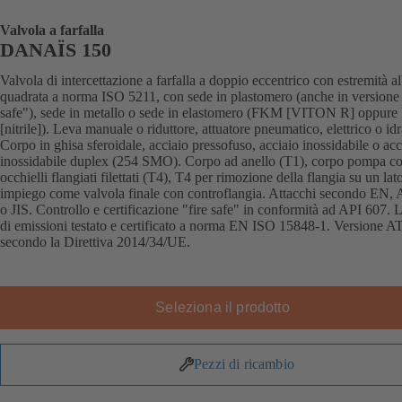
Valvola a farfalla
DANAÏS 150
Valvola di intercettazione a farfalla a doppio eccentrico con estremità a
quadrata a norma ISO 5211, con sede in plastomero (anche in versione 
safe"), sede in metallo o sede in elastomero (FKM [VITON R] oppur
[nitrile]). Leva manuale o riduttore, attuatore pneumatico, elettrico o idr
Corpo in ghisa sferoidale, acciaio pressofuso, acciaio inossidabile o acc
inossidabile duplex (254 SMO). Corpo ad anello (T1), corpo pompa c
occhielli flangiati filettati (T4), T4 per rimozione della flangia su un lat
impiego come valvola finale con controflangia. Attacchi secondo EN
o JIS. Controllo e certificazione "fire safe" in conformità ad API 607. L
di emissioni testato e certificato a norma EN ISO 15848-1. Versione 
secondo la Direttiva 2014/34/UE.
Seleziona il prodotto
Pezzi di ricambio