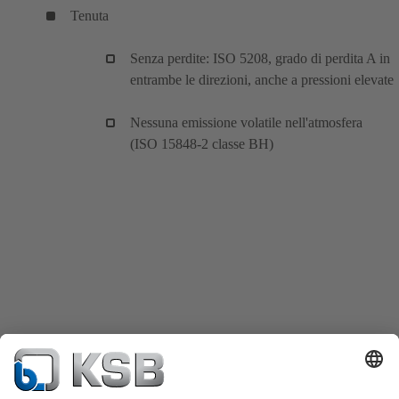
Tenuta
Senza perdite: ISO 5208, grado di perdita A in
entrambe le direzioni, anche a pressioni elevate
Nessuna emissione volatile nell'atmosfera
(ISO 15848-2 classe BH)