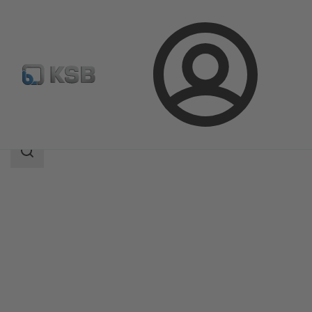
Login
Prodotti
Catalogo prodotti
RPH-V
Ambito
della
ricerca
Ambito
della
ricerca