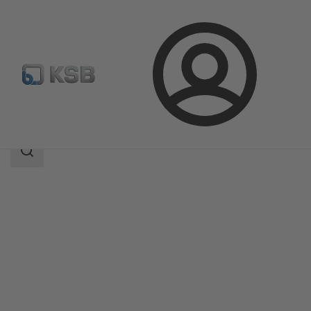
Login
Prodotti
Catalogo prodotti
4WD
Ambito
della
ricerca
Ambito
della
ricerca