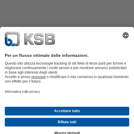
Catalogo prodotti
KSB SupremeServ: parti di ricambio
KSB
SupremeServ: assistenza premium per pompe e valvole
Shopping
Cart
Strumenti
Rete fognaria
Tecnologia idrica
Tecnologia industriale
Tecnologia
dell'habitat
Tecnologia energetica
Azienda
Eventi
Area stampa
Lavora con noi
Social Media
© KSB (Schweiz) AG