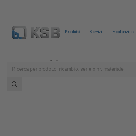
Prodotti
Servizi
Applicazioni
Prodotti
Catalogo prodotti
4OMQ
Ambito
della
ricerca
Ambito
della
ricerca