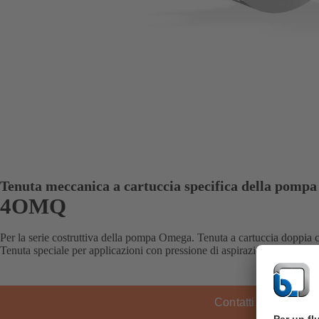
Tenuta meccanica a cartuccia specifica della pompa
4OMQ
Per la serie costruttiva della pompa Omega. Tenuta a cartuccia doppia c
Tenuta speciale per applicazioni con pressione di aspirazione negativa.
Contatti KSB