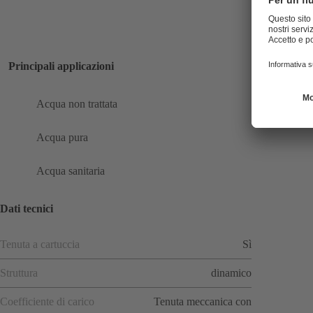
Principali applicazioni
Acqua non trattata
Acqua pura
Acqua sanitaria
Dati tecnici
Tenuta a cartuccia
Sì
Struttura
dinamico
Coefficiente di carico
Tenuta meccanica con