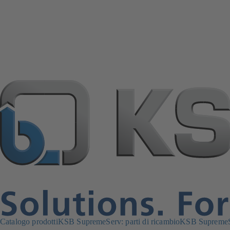
Catalogo prodotti
KSB SupremeServ: parti di ricambio
KSB SupremeSe