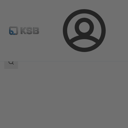
Login
Prodotti
Catalogo prodotti
5HG-BM3
Ambito
della
ricerca
Ambito
della
ricerca