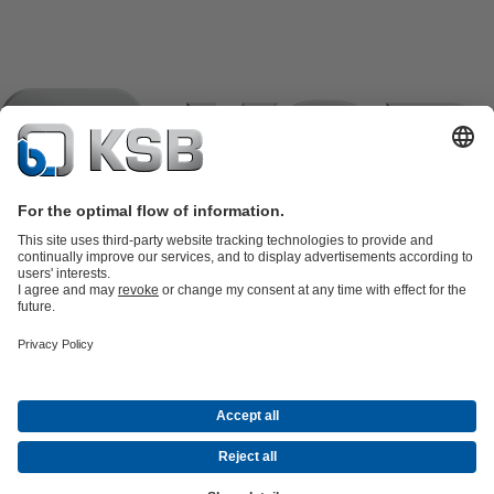
Katalog proizvoda
KSB SupremeServ: Spare Parts
KSB
SupremeServ: Premium servis za pumpe i armature
Košarica
Softver i
znanje i iskustvo
Tehnologija obrade otpadnih voda
Tehnologija vode
Industrijska
tehnologija
Građevinska tehnologija
Energetska tehnologija
Tvrtka
Događaji
Mediji
Career opportunities at KSB
Društvene mreže
Kontakt
© KSB črpalke in armature d.o.o.