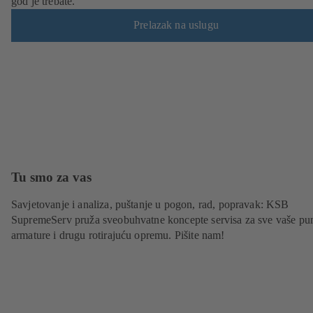
god je trebate.
Prelazak na uslugu
Tu smo za vas
Savjetovanje i analiza, puštanje u pogon, rad, popravak: KSB
SupremeServ pruža sveobuhvatne koncepte servisa za sve vaše pu
armature i drugu rotirajuću opremu. Pišite nam!