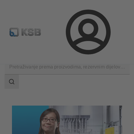
Konfiguriraj proizvod
Rezervni dijelovi – standardna pret
Prijava
Tehničke usluge
Usluga održavanja
Usluga popravka
Raspon
pretraživanja
Raspon
pretraživanja