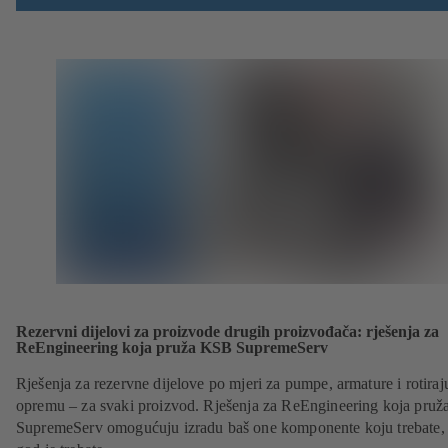
Rezervni dijelovi za proizvode drugih proizvođača: rješenja za
ReEngineering koja pruža KSB SupremeServ
Rješenja za rezervne dijelove po mjeri za pumpe, armature i rotiraj
opremu – za svaki proizvod. Rješenja za ReEngineering koja pru
SupremeServ omogućuju izradu baš one komponente koju trebate,