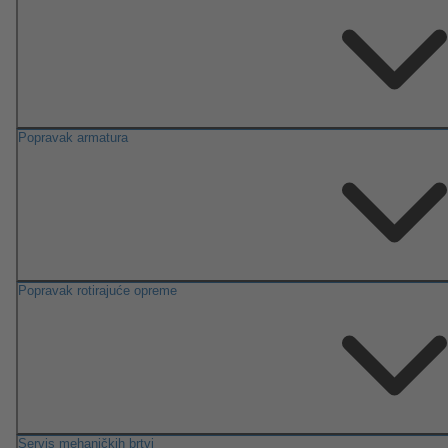
Popravak armatura
Popravak rotirajuće opreme
Servis mehaničkih brtvi