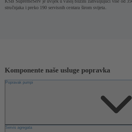
KSB SupremeServ je uvijek u vašoj blizini zahvaljujući više od 3
stručnjaka i preko 190 servisnih centara širom svijeta.
Komponente naše usluge popravka
Popravak pumpi
Servis agregata