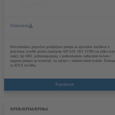
Dokumenti
Horizontalna, poprečno podijeljena pumpa sa spiralnim kućištem u
procesnoj izvedbi prema standardu API 610, ISO 13709 (za teške uvje
rada), tip OH2, jednostupanjska, s jednoulaznim radijalnim kolom i
nogama pumpe na simetrali, na zahtjev s induktorskim kolom. Dostup
je ATEX izvedba.
Pojedinosti
RPHb/RPHd/RPHbd