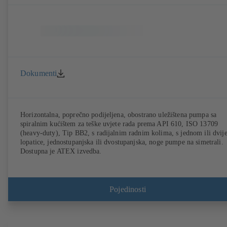
Dokumenti
Horizontalna, poprečno podijeljena, obostrano uležištena pumpa sa
spiralnim kućištem za teške uvjete rada prema API 610, ISO 13709
(heavy-duty), Tip BB2, s radijalnim radnim kolima, s jednom ili dvij
lopatice, jednostupanjska ili dvostupanjska, noge pumpe na simetrali.
Dostupna je ATEX izvedba.
Pojedinosti