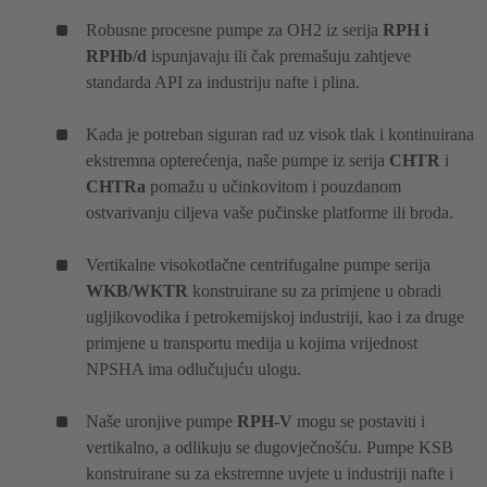
Robusne procesne pumpe za OH2 iz serija
RPH i
RPHb/d
ispunjavaju ili čak premašuju zahtjeve
standarda API za industriju nafte i plina.
Kada je potreban siguran rad uz visok tlak i kontinuirana
ekstremna opterećenja, naše pumpe iz serija
CHTR
i
CHTRa
pomažu u učinkovitom i pouzdanom
ostvarivanju ciljeva vaše pučinske platforme ili broda.
Vertikalne visokotlačne centrifugalne pumpe serija
WKB/WKTR
konstruirane su za primjene u obradi
ugljikovodika i petrokemijskoj industriji, kao i za druge
primjene u transportu medija u kojima vrijednost
NPSHA ima odlučujuću ulogu.
Naše uronjive pumpe
RPH-V
mogu se postaviti i
vertikalno, a odlikuju se dugovječnošću. Pumpe KSB
konstruirane su za ekstremne uvjete u industriji nafte i