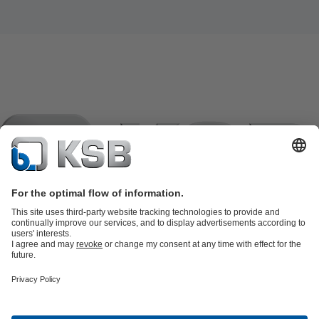
Katalog proizvoda
KSB SupremeServ: Spare Parts
KSB
SupremeServ: Premium servis za pumpe i armature
Košarica
Softver i
znanje i iskustvo
Tehnologija obrade otpadnih voda
Tehnologija vode
Industrijska