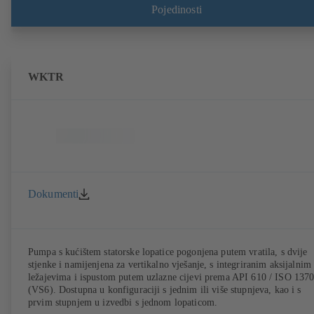
Pojedinosti
WKTR
Dokumenti
Pumpa s kućištem statorske lopatice pogonjena putem vratila, s dvije
stjenke i namijenjena za vertikalno vješanje, s integriranim aksijalnim
ležajevima i ispustom putem uzlazne cijevi prema API 610 / ISO 137
(VS6). Dostupna u konfiguraciji s jednim ili više stupnjeva, kao i s
prvim stupnjem u izvedbi s jednom lopaticom.