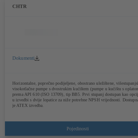
CHTR
Dokumenti
Horizontalne, poprečno podijeljene, obostrano uležištene, višestupanjs
visokotlačne pumpe s dvostrukim kućištem (pumpe u kućištu s oplato
prema API 610 (ISO 13709), tip BB5. Prvi stupanj dostupan kao opci
u izvedbi s dvije lopatice za niže potrebne NPSH vrijednosti. Dostupn
je ATEX izvedba.
Pojedinosti