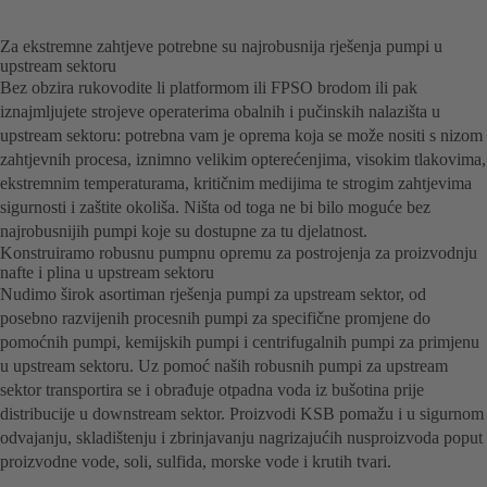
Za ekstremne zahtjeve potrebne su najrobusnija rješenja pumpi u
upstream sektoru
Bez obzira rukovodite li platformom ili FPSO brodom ili pak
iznajmljujete strojeve operaterima obalnih i pučinskih nalazišta u
upstream sektoru: potrebna vam je oprema koja se može nositi s nizom
zahtjevnih procesa, iznimno velikim opterećenjima, visokim tlakovima,
ekstremnim temperaturama, kritičnim medijima te strogim zahtjevima
sigurnosti i zaštite okoliša. Ništa od toga ne bi bilo moguće bez
najrobusnijih pumpi koje su dostupne za tu djelatnost.
Konstruiramo robusnu pumpnu opremu za postrojenja za proizvodnju
nafte i plina u upstream sektoru
Nudimo širok asortiman rješenja pumpi za upstream sektor, od
posebno razvijenih procesnih pumpi za specifične promjene do
pomoćnih pumpi, kemijskih pumpi i centrifugalnih pumpi za primjenu
u upstream sektoru. Uz pomoć naših robusnih pumpi za upstream
sektor transportira se i obrađuje otpadna voda iz bušotina prije
distribucije u downstream sektor. Proizvodi KSB pomažu i u sigurnom
odvajanju, skladištenju i zbrinjavanju nagrizajućih nusproizvoda poput
proizvodne vode, soli, sulfida, morske vode i krutih tvari.