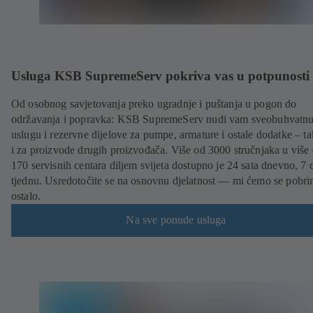
Usluga KSB SupremeServ pokriva vas u potpunosti
Od osobnog savjetovanja preko ugradnje i puštanja u pogon do
održavanja i popravka: KSB SupremeServ nudi vam sveobuhvatn
uslugu i rezervne dijelove za pumpe, armature i ostale dodatke – t
i za proizvode drugih proizvođača. Više od 3000 stručnjaka u više
170 servisnih centara diljem svijeta dostupno je 24 sata dnevno, 7 
tjednu. Usredotočite se na osnovnu djelatnost — mi ćemo se pobrin
ostalo.
Na sve ponude usluga