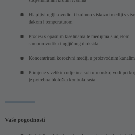
suspendiranim krutim tvarima
Hlapljivi ugljikovodici i iznimno viskozni mediji s vis
tlakom i temperaturom
Procesi s opasnim kiselinama te medijima s udjelom
sumporovodika i ugljičnog dioksida
Koncentrirani korozivni mediji u proizvodnim kanalim
Primjene s velikim udjelima soli u morskoj vodi pri ko
je potrebna biološka kontrola rasta
Vaše pogodnosti