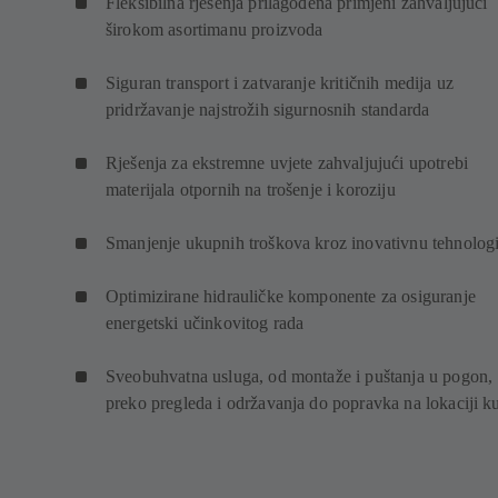
Fleksibilna rješenja prilagođena primjeni zahvaljujući
širokom asortimanu proizvoda
Siguran transport i zatvaranje kritičnih medija uz
pridržavanje najstrožih sigurnosnih standarda
Rješenja za ekstremne uvjete zahvaljujući upotrebi
materijala otpornih na trošenje i koroziju
Smanjenje ukupnih troškova kroz inovativnu tehnolog
Optimizirane hidrauličke komponente za osiguranje
energetski učinkovitog rada
Sveobuhvatna usluga, od montaže i puštanja u pogon,
preko pregleda i održavanja do popravka na lokaciji k