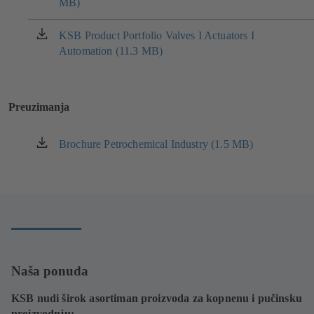
MB)
se
u
novoj
KSB Product Portfolio Valves I Actuators I
(otvara
kartici)
Automation (11.3 MB)
se
u
novoj
kartici)
Preuzimanja
Brochure Petrochemical Industry (1.5 MB)
(otvara
se
u
novoj
kartici)
Naša ponuda
KSB nudi širok asortiman proizvoda za kopnenu i pučinsku
proizvodnju: