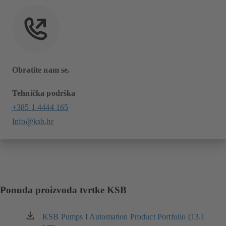
Obratite nam se.
Tehnička podrška
+385 1 4444 165
Info@ksb.hr
Ponuda proizvoda tvrtke KSB
KSB Pumps I Automation Product Portfolio (13.1
(otvara