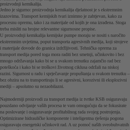
proizvodnji kemikalija.
Jedno je sigurno: proizvodnja kemikalija djelatnost je s ekstremnim
izazovima. Transport kemijskih tvari iznimno je zahtjevan, kako za
procesnu opremu, tako i za materijale od kojih je ona izrađena. Stoga
treba misliti na brojne relevantne sigurnosne propise.
U proizvodnji kemikalija kemijske pumpe moraju se nositi s naročito
ekstremnim uvjetima, poput transporta agresivnih medija, koji strojeve
i materijale dovode do granica izdržljivosti. Tehnička oprema za
transport medija pored toga mora raditi bez smetnji, učinkovito i bez
mnogo održavanja kako bi se u svakom trenutku zajamčio rad bez
poteškoća i kako bi se troškovi životnog ciklusa održali na niskoj
razini. Sigurnost u radu i sprječavanje propuštanja u svakom trenutku –
bez obzira na to transportiraju li se agresivni, korozivni ili eksplozivni
mediji – apsolutno su nezaobilazni.
Najmoderniji proizvodi za transport medija iz tvrtke KSB osiguravaju
pouzdano odvijanje vaših procesa te vam omogućuju da se fokusirate
na poslovanje i osiguravanje profitabilnog rada svojeg postrojenja.
Optimizirane hidrauličke komponente i inteligentna rješenja pogona
osiguravaju energetski učinkovit rad. A uz pomoć naših sveobuhvatnih