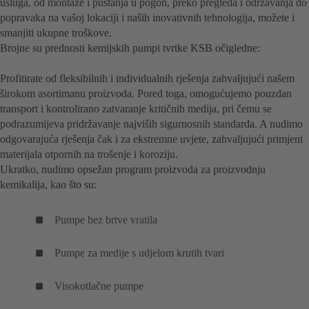
usluga, od montaže i puštanja u pogon, preko pregleda i održavanja do
popravaka na vašoj lokaciji i naših inovativnih tehnologija, možete i
smanjiti ukupne troškove.
Brojne su prednosti kemijskih pumpi tvrtke KSB očigledne:
Profitirate od fleksibilnih i individualnih rješenja zahvaljujući našem
širokom asortimanu proizvoda. Pored toga, omogućujemo pouzdan
transport i kontrolirano zatvaranje kritičnih medija, pri čemu se
podrazumijeva pridržavanje najviših sigurnosnih standarda. A nudimo
odgovarajuća rješenja čak i za ekstremne uvjete, zahvaljujući primjeni
materijala otpornih na trošenje i koroziju.
Ukratko, nudimo opsežan program proizvoda za proizvodnju
kemikalija, kao što su:
Pumpe bez brtve vratila
Pumpe za medije s udjelom krutih tvari
Visokotlačne pumpe