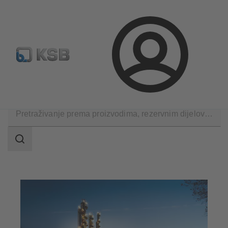
Konfiguriraj proizvod
Rezervni dijelovi – standardna pret
Prijava
Primjene
Kemijskoj industriji
Raspon
pretraživanja
Raspon
pretraživanja