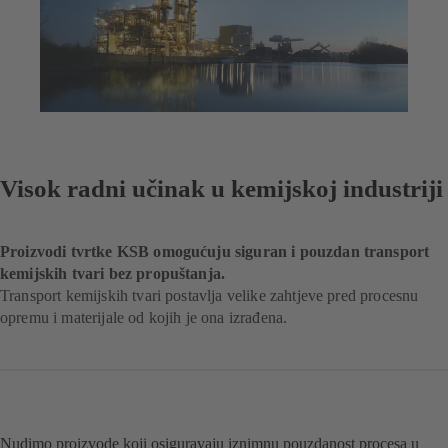
Visok radni učinak u kemijskoj industriji
Proizvodi tvrtke KSB omogućuju siguran i pouzdan transport
kemijskih tvari bez propuštanja.
Transport kemijskih tvari postavlja velike zahtjeve pred procesnu
opremu i materijale od kojih je ona izrađena.
Nudimo proizvode koji osiguravaju iznimnu pouzdanost procesa u