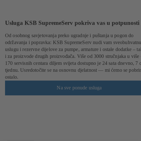
Usluga KSB SupremeServ pokriva vas u potpunosti
Od osobnog savjetovanja preko ugradnje i puštanja u pogon do
održavanja i popravka: KSB SupremeServ nudi vam sveobuhvatn
uslugu i rezervne dijelove za pumpe, armature i ostale dodatke – t
i za proizvode drugih proizvođača. Više od 3000 stručnjaka u više
170 servisnih centara diljem svijeta dostupno je 24 sata dnevno, 7 
tjednu. Usredotočite se na osnovnu djelatnost — mi ćemo se pobrin
ostalo.
Na sve ponude usluga