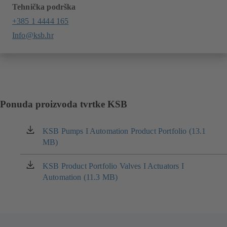
Tehnička podrška
+385 1 4444 165
Info@ksb.hr
Ponuda proizvoda tvrtke KSB
KSB Pumps I Automation Product Portfolio (13.1
(otvara
MB)
se
u
novoj
KSB Product Portfolio Valves I Actuators I
(otvara
kartici)
Automation (11.3 MB)
se
u
novoj
kartici)