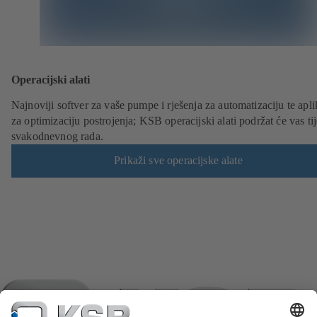
Operacijski alati
Najnoviji softver za vaše pumpe i rješenja za automatizaciju te apli
za optimizaciju postrojenja; KSB operacijski alati podržat će vas t
svakodnevnog rada.
Prikaži sve operacijske alate