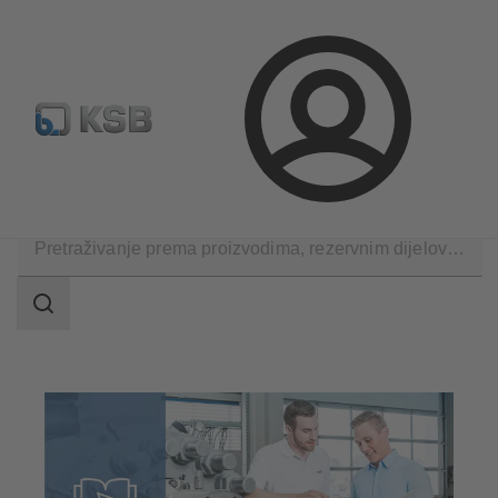
Konfiguriraj proizvod
Rezervni dijelovi – standardna pret
Prijava
Softver i znanje i iskustvo
Stručno znanje
Raspon
pretraživanja
Raspon
pretraživanja