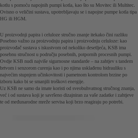
kotlu s pomoću napojnih pumpi kotla, kao što su Movitec ili Multitec.
Ovisno o veličini sustava, upotrebljavaju se i napojne pumpe kotla tipa
HG ili HGM.
U proizvodnji papira i celuloze stručno znanje itekako čini razliku
Posebno važno za proizvodnju papira i proizvodnju celuloze: kao
proizvođač sustava s iskustvom od nekoliko desetljeća, KSB ima
posebnu stručnost u području posebnih, potpornih procesnih pumpi.
Ovdje KSB nudi najviše sigurnosne standarde – na zahtjev s tandem
brtvom i senzorom curenja kao i po njima usklađenu hidrauliku s
najvećim stupnjem učinkovitosti i pametnom kontrolom brzine po
izboru kako bi se smanjili troškovi energije.
Uz KSB ne samo da imate koristi od sveobuhvatnog stručnog znanja,
već i od sustava koji je savršeno dizajniran za vaše zadatke i zahtjeve
te od međunarodne mreže servisa koji brzo reagiraju po potrebi.