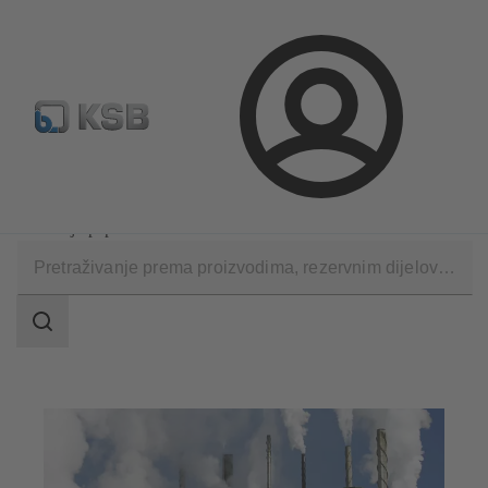
Konfiguriraj proizvod
Rezervni dijelovi – standardna pret
Prijava
Primjene
Industrijska tehnologija
Industrija papira i celuloze
Raspon
pretraživanja
Raspon
pretraživanja