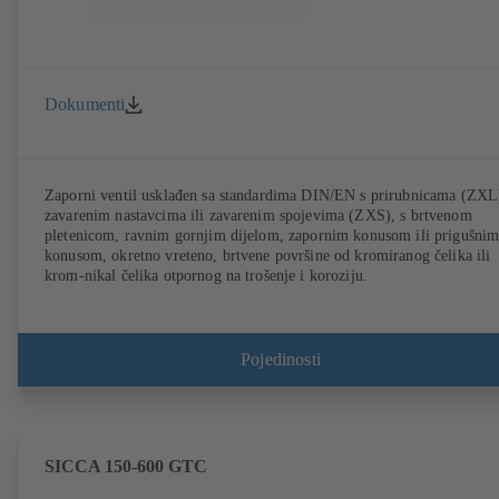
Dokumenti
Zaporni ventil usklađen sa standardima DIN/EN s prirubnicama (ZXL
zavarenim nastavcima ili zavarenim spojevima (ZXS), s brtvenom
pletenicom, ravnim gornjim dijelom, zapornim konusom ili prigušni
konusom, okretno vreteno, brtvene površine od kromiranog čelika ili
krom-nikal čelika otpornog na trošenje i koroziju.
Pojedinosti
SICCA 150-600 GTC