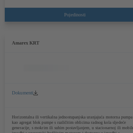
zakrivljenim lopaticama, pojedinačne i dvostruke mehaničke brtve
kliznog prstena prema EN 12756, vratilo u području brtve vratila sa
zamjenjivom zaštitnom čahurom vratila. Procesna izvedba omogućuje
Pojedinosti
demontažu spojke, nosača ležaja i radnog kola bez potrebe da se kućiš
pumpe odvaja od cjevovoda. Pričvrsne točke prema IEC 60072,
dimenzije kućišta prema DIN V 42673 (07-2011). Dostupna je ATEX
izvedba. Daleko ispred zahtjeva učinkovitosti ErP direktiva.
Amarex KRT
Dokumenti
Horizontalna ili vertikalna jednostupanjska uranjajuća motorna pumpa
kao agregat blok pumpe s različitim oblicima radnog kola sljedeće
generacije, s mokrim ili suhim postavljanjem, u stacionarnoj ili mobil