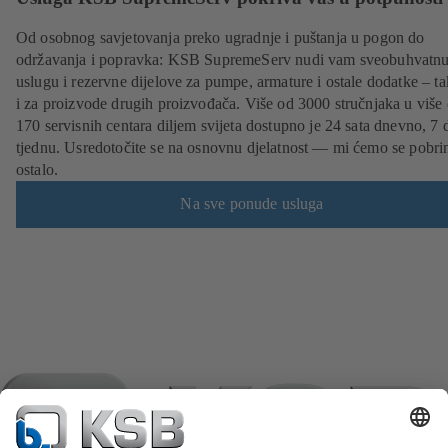
Od osobnog savjetovanja preko ugradnje i puštanja u pogon do
održavanja i popravka: KSB SupremeServ nudi vam sveobuhvatn
uslugu i rezervne dijelove za pumpe, armature i ostale dodatke – t
i za proizvode drugih proizvođača. Više od 3000 stručnjaka u više
170 servisnih centara diljem svijeta dostupno je 24 sata dnevno, 7 
tjednu. Usredotočite se na osnovnu djelatnost — mi ćemo se pobrin
ostalo.
Na sve ponude usluga