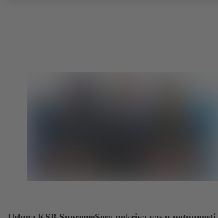
ispitane i certificirane prema EN ISO 15848-1. ATEX izvedba prema
direktivi 2014/34/EU.
Usluga KSB SupremeServ pokriva vas u potpunosti