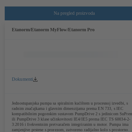
Na pregled proizvoda
Etanorm/Etanorm MyFlow/Etanorm Pro
Dokumenti
Jednostupanjska pumpa sa spiralnim kućištem u procesnoj izvedbi, s
radnim značajkama i glavnim dimenzijama prema EN 733, s IEC
kompatibilnim pogonskim sustavom PumpDrive 2 s jedinicom SuPre
ili PumpDrive 3 klase učinkovitosti IE4/IE5 prema IEC TS 60034-2-
3:2016 i frekventnim pretvaračem integriranim u motor. Pumpa ima
zamjenjive prstene s prorezom, zatvoreno radijalno kolo s prostorno