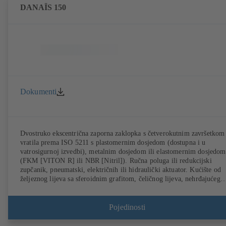
DANAÏS 150
Dokumenti
Dvostruko ekscentrična zaporna zaklopka s četverokutnim završetkom
vratila prema ISO 5211 s plastomernim dosjedom (dostupna i u
vatrosigurnoj izvedbi), metalnim dosjedom ili elastomernim dosjedom
(FKM [VITON R] ili NBR [Nitril]). Ručna poluga ili redukcijski
zupčanik, pneumatski, električnih ili hidraulički aktuator. Kućište od
željeznog lijeva sa sferoidnim grafitom, čeličnog lijeva, nehrđajućeg
čelika ili dvostrukog nehrđajućeg čelika (254 SMO). Prstenasto kućišt
(T1), kućište s otvorima za navojnu prirubnicu (T4), T4 za jednostran
skidanje prirubnice i postavljanje jedinice kao završne armature s
Pojedinosti
protuprirubnicom. Priključci prema EN, ASME ili JIS. Ispitivanje
zaštite od požara i certifikacija prema API 607. Karakteristike emisija