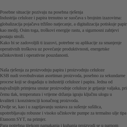
Posebne situacije pozivaju na posebna rješenja
Industrija celuloze i papira trenutno se suočava s brojnim izazovima:
globalizacija pojačava tržišno natjecanje, a digitalizacija potiskuje papir
kao medij. Osim toga, troškovi energije rastu, a sigurnosni zahtjevi
postaju stroži.
Kako bi se zadovoljili ti izazovi, potrebne su aplikacije za smanjenje
operativnih troškova uz povećanje produktivnosti, energetske
učinkovitosti i operativne pouzdanosti.
Naša rješenja za proizvodnju papira i proizvodnju celuloze
KSB nudi sveobuhvatan asortiman proizvoda, posebno za sekundarne
procese koji se događaju u industriji celuloze i papira. Jedna od
najvažnijih primjena unutar proizvodnje celuloze je grijanje valjaka, pri
čemu tlak, temperatura i vrijeme držanja igraju ključnu ulogu u
kvaliteti i konzistenciji konačnog proizvoda.
Ovdje se, kao i u zagrijavanju sustava za sušenje sušilica,
upotrebljavaju robusne i visoko učinkovite pumpe za termalno ulje tipa
Etanorm SYT, na primjer.
Para potrebna tijekom namakanja i kuhanja proizvodi se u parnom