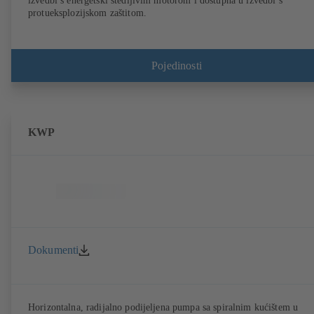
izvedbi s energetski štedljivim motorom i dostupna u izvedbi s
protueksplozijskom zaštitom.
Pojedinosti
KWP
Dokumenti
Horizontalna, radijalno podijeljena pumpa sa spiralnim kućištem u