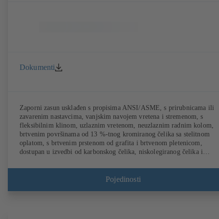
Dokumenti
Zaporni zasun usklađen s propisima ANSI/ASME, s prirubnicama ili
zavarenim nastavcima, vanjskim navojem vretena i stremenom, s
fleksibilnim klinom, uzlaznim vretenom, neuzlaznim radnim kolom,
brtvenim površinama od 13 %-tnog kromiranog čelika sa stelitnom
oplatom, s brtvenim prstenom od grafita i brtvenom pletenicom,
dostupan u izvedbi od karbonskog čelika, niskolegiranog čelika i
nehrđajućeg čelika.
Pojedinosti