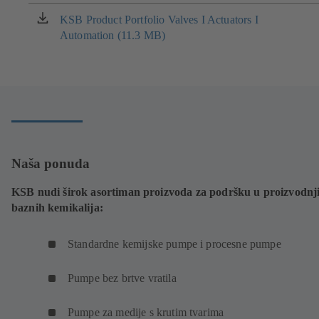
u
novoj
KSB Product Portfolio Valves I Actuators I
(otvara
kartici)
Automation (11.3 MB)
se
u
novoj
kartici)
Naša ponuda
KSB nudi širok asortiman proizvoda za podršku u proizvodnj
baznih kemikalija:
Standardne kemijske pumpe i procesne pumpe
Pumpe bez brtve vratila
Pumpe za medije s krutim tvarima