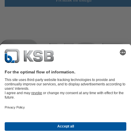
Katalog proizvoda
KSB SupremeServ: Spare Parts
KSB
SupremeServ: Premium servis za pumpe i armature
Košarica
Softver i
znanje i iskustvo
Tehnologija obrade otpadnih voda
Tehnologija vode
Industrijska
tehnologija
Građevinska tehnologija
Energetska tehnologija