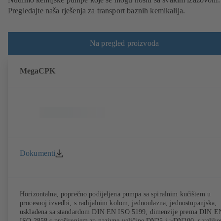
Pregledajte naša rješenja za transport baznih kemikalija.
Na pregled proizvoda
MegaCPK
Dokumenti
Horizontalna, poprečno podijeljena pumpa sa spiralnim kućištem u
procesnoj izvedbi, s radijalnim kolom, jednoulazna, jednostupanjska,
usklađena sa standardom DIN EN ISO 5199, dimenzije prema DIN E
ISO 2858 s proširenjem za nazivne veličine DN25 i ≥DN200, s velik