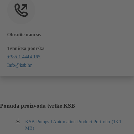
Obratite nam se.
Tehnička podrška
+385 1 4444 165
Info@ksb.hr
Ponuda proizvoda tvrtke KSB
KSB Pumps I Automation Product Portfolio (13.1
(otvara
MB)
se