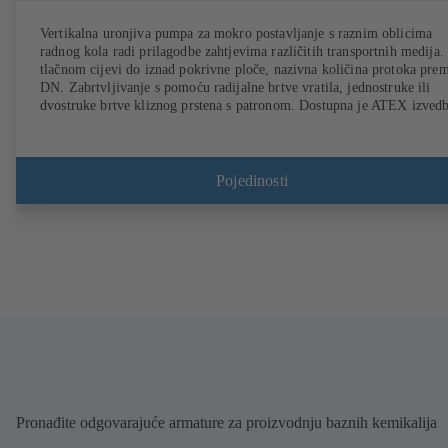
Vertikalna uronjiva pumpa za mokro postavljanje s raznim oblicima
radnog kola radi prilagodbe zahtjevima različitih transportnih medija.
tlačnom cijevi do iznad pokrivne ploče, nazivna količina protoka pre
DN. Zabrtvljivanje s pomoću radijalne brtve vratila, jednostruke ili
dvostruke brtve kliznog prstena s patronom. Dostupna je ATEX izvedb
Pojedinosti
Pronađite odgovarajuće armature za proizvodnju baznih kemikalija