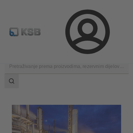
Konfiguriraj proizvod
Rezervni dijelovi – standardna pret
Prijava
Primjene
Kemijskoj industriji
Baznih kemikalija
Raspon
pretraživanja
Raspon
pretraživanja