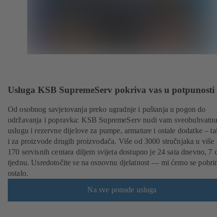
Usluga KSB SupremeServ pokriva vas u potpunosti
Od osobnog savjetovanja preko ugradnje i puštanja u pogon do
održavanja i popravka: KSB SupremeServ nudi vam sveobuhvatn
uslugu i rezervne dijelove za pumpe, armature i ostale dodatke – t
i za proizvode drugih proizvođača. Više od 3000 stručnjaka u više
170 servisnih centara diljem svijeta dostupno je 24 sata dnevno, 7 
tjednu. Usredotočite se na osnovnu djelatnost — mi ćemo se pobrin
ostalo.
Na sve ponude usluga