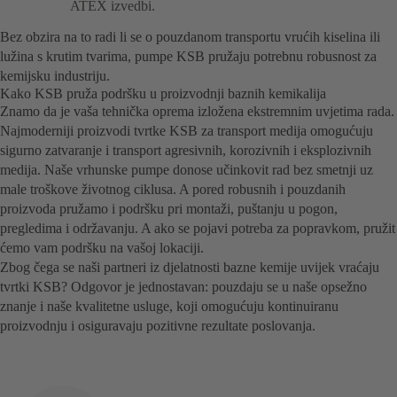
ATEX izvedbi.
Bez obzira na to radi li se o pouzdanom transportu vrućih kiselina ili
lužina s krutim tvarima, pumpe KSB pružaju potrebnu robusnost za
kemijsku industriju.
Kako KSB pruža podršku u proizvodnji baznih kemikalija
Znamo da je vaša tehnička oprema izložena ekstremnim uvjetima rada.
Najmoderniji proizvodi tvrtke KSB za transport medija omogućuju
sigurno zatvaranje i transport agresivnih, korozivnih i eksplozivnih
medija. Naše vrhunske pumpe donose učinkovit rad bez smetnji uz
male troškove životnog ciklusa. A pored robusnih i pouzdanih
proizvoda pružamo i podršku pri montaži, puštanju u pogon,
pregledima i održavanju. A ako se pojavi potreba za popravkom, pružit
ćemo vam podršku na vašoj lokaciji.
Zbog čega se naši partneri iz djelatnosti bazne kemije uvijek vraćaju
tvrtki KSB? Odgovor je jednostavan: pouzdaju se u naše opsežno
znanje i naše kvalitetne usluge, koji omogućuju kontinuiranu
proizvodnju i osiguravaju pozitivne rezultate poslovanja.