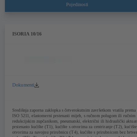
Pojedinosti
ISORIA 10/16
Dokumenti
Središnja zaporna zaklopka s četverokutnim završetkom vratila prema
ISO 5211, elastomerni prstenasti mijeh, s ručnom polugom ili ručnim
redukcijskim zupčanikom, pneumatski, električni ili hidraulički aktuat
prstenasto kućište (T1), kućište s otvorima za centriranje (T2), kućište
otvorima za navojnu prirubnicu (T4), kućište s prirubnicom bez brtve