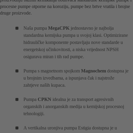
procesne pumpe otporne na koroziju, pumpe bez brtve vratila i brojne
druge proizvode.
Naša pumpa
MegaCPK
jednostavno je najbolja
standardna kemijska pumpa u svojoj klasi. Optimizirane
hidrauličke komponente postavljaju nove standarde u
energetskoj učinkovitosti, a niska vrijednost NPSH
osigurava miran i tih rad pumpe.
Pumpa s magnetnom spojkom
Magnochem
dostupna je
u brojnim izvedbama, a ispunjava čak i najstrože
zahtjeve naših kupaca.
Pumpa
CPKN
idealna je za transport agresivnih
organskih i anorganskih medija u kemijskoj procesnoj
tehnologiji.
A vertikalna uronjiva pumpa Estigia dostupna je u