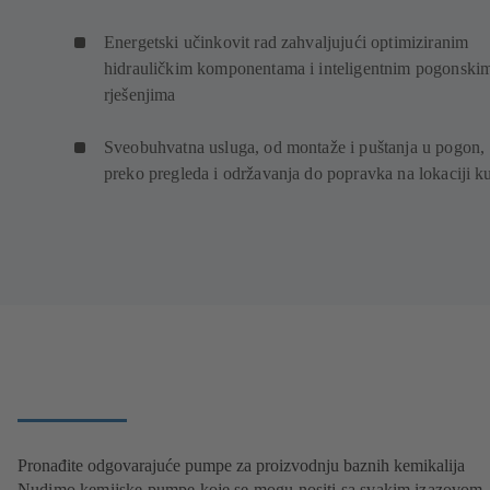
Energetski učinkovit rad zahvaljujući optimiziranim
hidrauličkim komponentama i inteligentnim pogonski
rješenjima
Sveobuhvatna usluga, od montaže i puštanja u pogon,
preko pregleda i održavanja do popravka na lokaciji k
Pronađite odgovarajuće pumpe za proizvodnju baznih kemikalija
Nudimo kemijske pumpe koje se mogu nositi sa svakim izazovom.