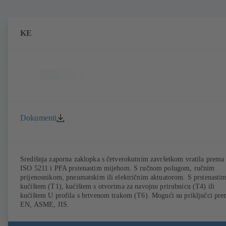
KE
Dokumenti
Središnja zaporna zaklopka s četverokutnim završetkom vratila prema
ISO 5211 i PFA prstenastim mijehom. S ručnom polugom, ručnim
prijenosnikom, pneumatskim ili električnim aktuatorom. S prstenasti
kućištem (T1), kućištem s otvorima za navojnu prirubnicu (T4) ili
kućištem U profila s brtvenom trakom (T6). Mogući su priključci pr
EN, ASME, JIS.