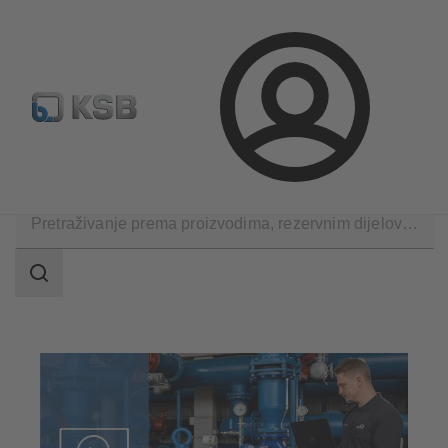
Konfiguriraj proizvod
Rezervni dijelovi – standardna pret
Prijava
Softver i znanje i iskustvo
Alati za analizu
Raspon
pretraživanja
Raspon
pretraživanja