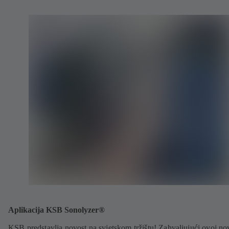
Aplikacija KSB Sonolyzer®
KSB predstavlja novost na svjetskom tržištu! Zahvaljujući ovoj no