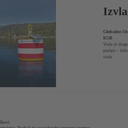
Izvl
Globalno čis
KSB
Voda je drago
pumpe – bilo 
voda.
oškovi
a postrojenja. Budući da su podvodne motorne pumpe