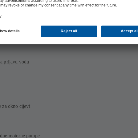
nje vode
a prljavu vodu
 za okno cijevi
odne motorne pumpe