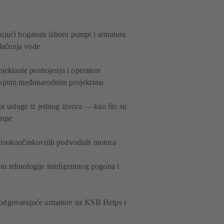
jujući bogatom izboru pumpi i armatura
vlačenja vode
jektante postrojenja i operatere
brojnim međunarodnim projektima
ke usluge iz jednog izvora — kao što su
umpe
visokoučinkovitih podvodnih motora
m tehnologije inteligentnog pogona i
 odgovarajuće armature uz KSB Helps i