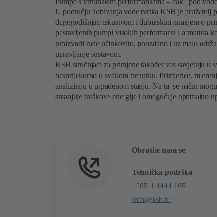
Pumpe s vrhunskim performansama – čak i pod vod
U području dobivanja vode tvrtka KSB je pružatelj p
dugogodišnjim iskustvom i dubinskim znanjem o pri
postavljenih pumpi visokih performansi i armatura k
proizvodi rade učinkovito, pouzdano i uz malo odr
upravljanje sustavom.
KSB stručnjaci za primjene također vas savjetuju u s
besprijekorno u svakom trenutku. Primjerice, mjeren
analiziraju u ugrađenom stanju. Na taj se način mogu 
smanjuje troškove energije i omogućuje optimalno up
Obratite nam se.
Tehnička podrška
+385 1 4444 165
Info@ksb.hr