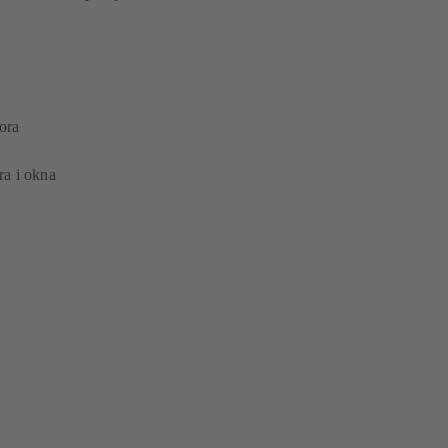
mora
ra i okna
a