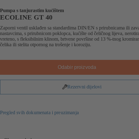
Pumpa s tanjurastim kućištem
ECOLINE GT 40
Zaporni ventil usklađen sa standardima DIN/EN s prirubnicama ili zav
nastavcima, s prirubnicom poklopca, kućište od čeličnog lijeva, nerotir
vreteno, s fleksibilnim klinom, brtvene površine od 13 %-tnog kromira
čelika ili stelita otpornog na trošenje i koroziju.
Odabir proizvoda
Rezervni dijelovi
Pregled svih dokumenata i preuzimanja