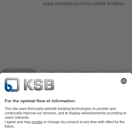
strane pouzdano povećava učinak brtvljenja.
Katalog proizvoda
KSB SupremeServ: Spare Parts
KSB