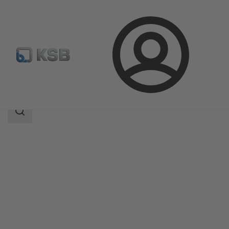
Prijava
Proizvodi
Katalog proizvoda
ECOLINE GT 40
Raspon
pretraživanja
Raspon
pretraživanja