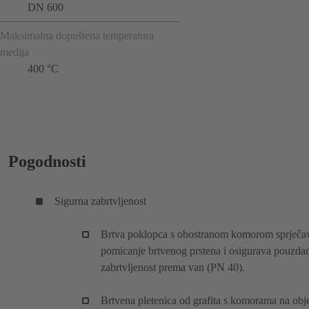
DN 600
Maksimalna dopuštena temperatura
medija
400 °C
Pogodnosti
Sigurna zabrtvljenost
Brtva poklopca s obostranom komorom sprječa
pomicanje brtvenog prstena i osigurava pouzda
zabrtvljenost prema van (PN 40).
Brtvena pletenica od grafita s komorama na obj