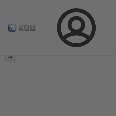
Prijava
Proizvodi
Katalog proizvoda
LAPIS
Raspon
pretraživanja
Raspon
pretraživanja