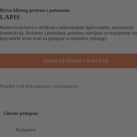
Brtva kliznog prstena s patronom
LAPIS
Rasterećena brtva s uloškom s jednostrukim djelovanjem, stacionarna
konstrukcija. Robusna i pouzdana, posebno razvijena za transportne m
koji sadrže krute tvari za primjene u rudarstvu (mining).
Osoba za kontakt u tvrtki KSB
Pregled svih dokumenata i preuzimanja
Glavne primjene
Rudarstvo