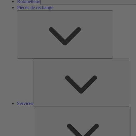
Robinetterie
Pièces de rechange
Pièces
de
rechange
Serv
Services
Solu