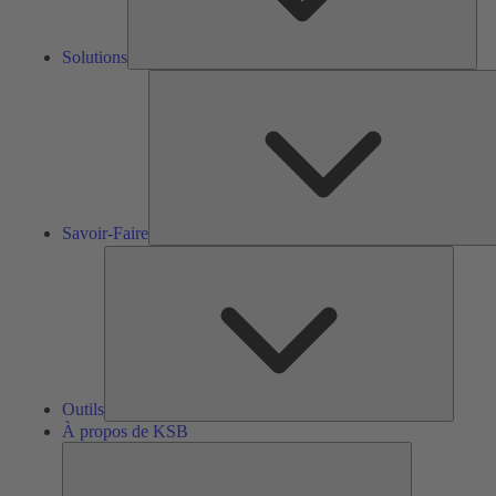
Solutions
S
F
Savoir-Faire
Outils
Outils
À propos de KSB
À
propos
de