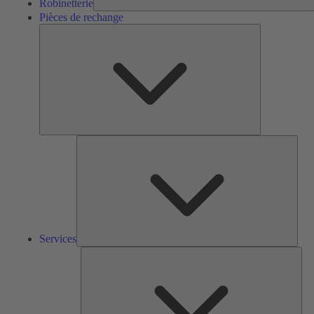
Robinetterie
Pièces de rechange
Pièces
de
rechange
Serv
Services
Solu