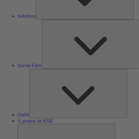
Solutions
S
F
Savoir-Faire
Outils
Outils
À propos de KSB
À
propos
de