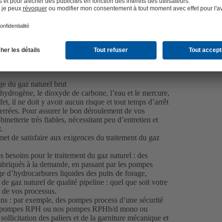
ge du gaz naturel brut
’hydrogène, le dioxyde de carbone, l’eau et le mercure,
fet, il ne doit y avoir aucun risque et tout temps d’arrêt
serrées. Pour assurer le bon déroulement de vos
etterie très fiables, nécessitant peu d’entretien et
.
et de satisfaire aux exigences du traitement du gaz
besoins pour le traitement du gaz naturel : des
briqués à la demande, en passant par les pompes
e d’hydrocarbures liquides des puits de forage,
 de gaz naturel de qualité pipeline : quel que soit votre
 de vos processus.
ins : par exemple, des pompes process d’une sécurité
nos pompes RPH ou nos pompes RPHb/d mono ou
 sollicitation des paliers et de la garniture mécanique et