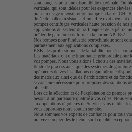
sont conçues pour une disponibilité maximale. Ou bi
verticale, qui sont idéales pour les exigences élevées
pour un usage intensif, notre pompe en barrel CHTR g
dotée de paliers résistants, d’un arbre extrêmement du
pompes centrifuges verticales haute pression de 
applications du secteur du raffinage et de la pétrochim
boîtier de garniture conforme à la norme API 682.
Nos pompes pour l’industrie pétrochimique sont cons
parfaitement aux applications complexes.
KSB : les professionnels de la fiabilité pour les pomp
Les matériaux ont une importance primordiale pour le 
vos pompes. Nous vous aidons à choisir des matériaux 
fluide de process ainsi que des systèmes de garnitur
opérateurs de vos installations et garantir une dispo
des matériaux ainsi que de l’architecture et du fonct
savoir-faire nécessaire pour proposer des solutions de
objectifs.
Lors de la sélection et de l’exploitation de pompes p
besoin d’un partenaire qualifié à vos côtés. Nous vo
aux opérations régulières de Service, sans oublier les
vous apportons notre soutien sur site.
Nous sommes vos experts de confiance pour tous vos b
pouvez compter dès le début sur la qualité exceptionn