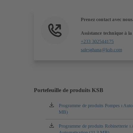
Prenez contact avec nous
Assistance technique à la
+233 302544175
salesghana@ksb.com
Portefeuille de produits KSB
Programme de produits Pompes ı Autom
(s'ouvre
MB)
dans
un
nouvel
Programme de produits Robinetterie ı 
(s'ouvre
onglet)
Automatisation (11.3 MB)
dans