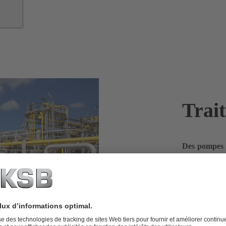
Trai
Des pompes s
naturel. Pou
confiance à
Le gaz nature
puits à votre
pétrochimique