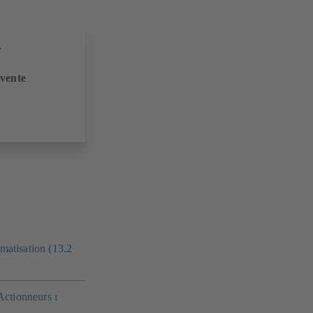
.
 vente
atisation (13.2
Actionneurs ı