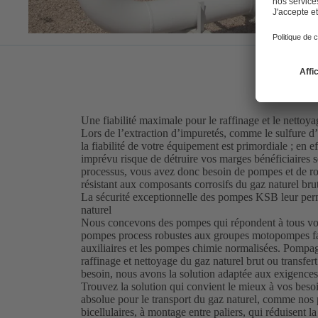
Une fiabilité maximale pour le raffinage et le nettoya
Lors de l’extraction d’impuretés, comme le sulfure d
la fiabilité de votre équipement est primordiale ; en ef
imprévu risque de détruire vos marges bénéficiaires 
processus, vous avez donc besoin de pompes et de robin
résistant aux composants corrosifs du gaz naturel brut
La sécurité exceptionnelle des pompes KSB leur perm
naturel
Nous concevons des pompes qui répondent à tous vos 
pompes process robustes aux groupes motopompes fa
auxiliaires et les pompes chimie normalisées. Pompag
raffinage et nettoyage du gaz naturel brut ou transfert
besoin, nous avons la solution adaptée aux exigences
Trouvez la solution qui convient le mieux à vos beso
absolue pour le transport du gaz naturel, comme 
bicellulaires, à montage entre paliers, qui réduisent la