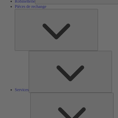
Robinetterie
Pièces de rechange
Pièces
de
rechange
Serv
Services
Solu