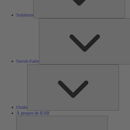
Solutions
S
F
Savoir-Faire
Outils
Outils
À propos de KSB
À
propos
de