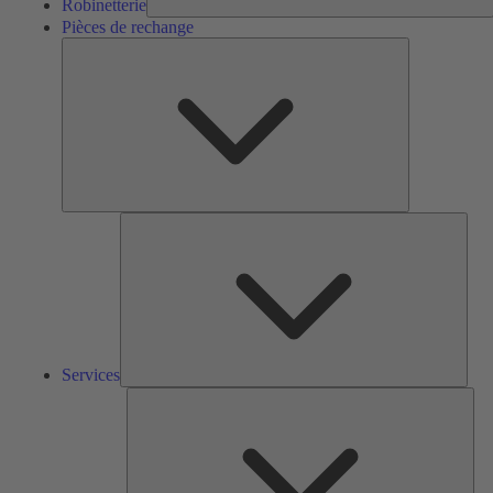
Robinetterie
Pièces de rechange
Pièces
de
rechange
Serv
Services
Solu