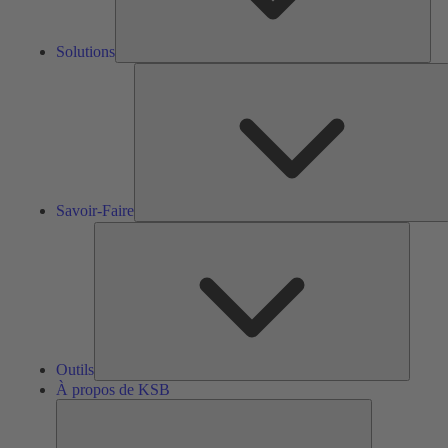
Solutions
S
F
Savoir-Faire
Outils
Outils
À propos de KSB
À
propos
de