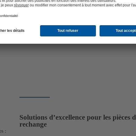
 de vos garnitures
 manière
r
Solutions d’excellence pour les pièces 
rechange
es :