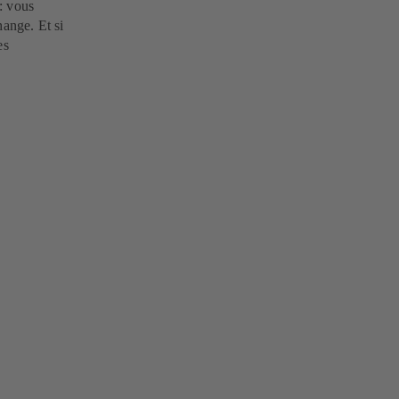
: vous
hange. Et si
es