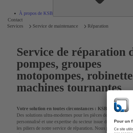
À propos de KSB
Contact
Services
Service de maintenance
Réparation
Service de réparation 
pompes, groupes
motopompes, robinetter
machines tournantes
Votre solution en toutes circonstances : KSB SupremeSe
Des solutions ultra-modernes pour les pièces de rechange, un
personnalisé et une expertise du secteur issue de 150 ans d’
les piliers de notre service de réparation. Nous prenons en ch