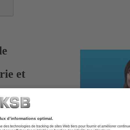
de
ie et
rv
 service
expérience sont
arge la