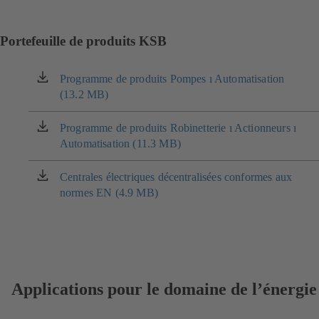
Portefeuille de produits KSB
Programme de produits Pompes ı Automatisation
(s'ouvre
(13.2 MB)
dans
un
nouvel
Programme de produits Robinetterie ı Actionneurs ı
(s'ouvre
onglet)
Automatisation (11.3 MB)
dans
un
nouvel
Centrales électriques décentralisées conformes aux
(s'ouvre
onglet)
normes EN (4.9 MB)
dans
un
nouvel
onglet)
Applications pour le domaine de l’énergie