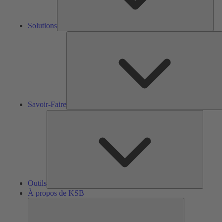
Solutions
S
F
Savoir-Faire
Outils
Outils
À propos de KSB
À
propos
de