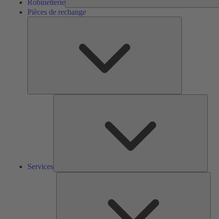
Robinetterie
Pièces de rechange
Pièces
de
rechange
Serv
Services
Solu