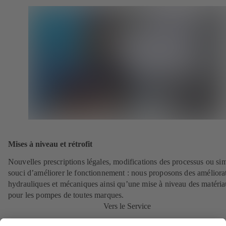
Mises à niveau et rétrofit
Nouvelles prescriptions légales, modifications des processus ou si
souci d’améliorer le fonctionnement : nous proposons des améliora
hydrauliques et mécaniques ainsi qu’une mise à niveau des matéri
pour les pompes de toutes marques.
Vers le Service