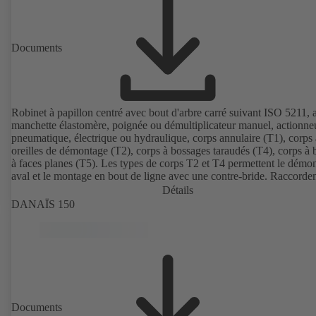
Documents
Robinet à papillon centré avec bout d'arbre carré suivant ISO 5211, 
manchette élastomère, poignée ou démultiplicateur manuel, actionne
pneumatique, électrique ou hydraulique, corps annulaire (T1), corps 
oreilles de démontage (T2), corps à bossages taraudés (T4), corps à 
à faces planes (T5). Les types de corps T2 et T4 permettent le démo
aval et le montage en bout de ligne avec une contre-bride. Raccorde
suivant EN, ASME, JIS.
Détails
DANAÏS 150
Documents