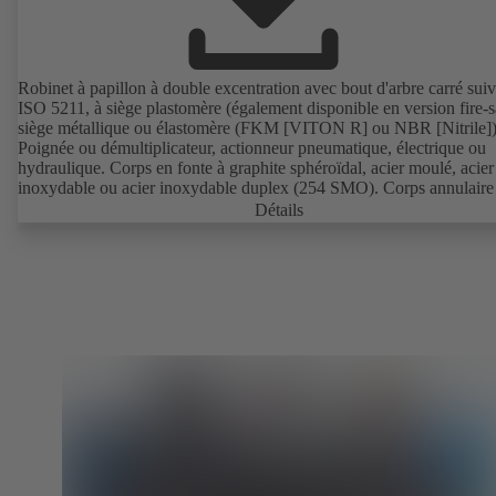
Robinet à papillon à double excentration avec bout d'arbre carré sui
ISO 5211, à siège plastomère (également disponible en version fire-s
siège métallique ou élastomère (FKM [VITON R] ou NBR [Nitrile])
Poignée ou démultiplicateur, actionneur pneumatique, électrique ou
hydraulique. Corps en fonte à graphite sphéroïdal, acier moulé, acier
inoxydable ou acier inoxydable duplex (254 SMO). Corps annulaire
corps à bossages taraudés (T4), T4 utilisable en démontage aval et e
Détails
fonction bout de ligne avec une contre-bride. Raccordements suivan
ASME ou JIS. Essai et certification Sécurité Feu suivant API 607.
Répondant aux exigences de la norme sur les émissions fugitives
EN ISO 15848-1 (testé et certifié). Version ATEX suivant directive
2014/34/UE.