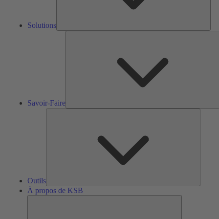
Solutions
S
F
Savoir-Faire
Outils
Outils
À propos de KSB
À
propos
de