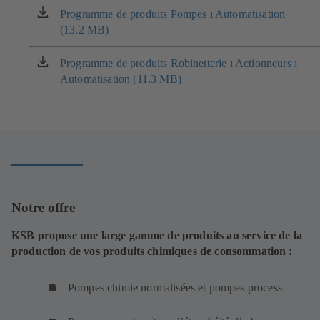
Programme de produits Pompes ı Automatisation
(s'ouvre
(13.2 MB)
dans
un
nouvel
Programme de produits Robinetterie ı Actionneurs ı
(s'ouvre
onglet)
Automatisation (11.3 MB)
dans
un
nouvel
onglet)
Notre offre
KSB propose une large gamme de produits au service de la
production de vos produits chimiques de consommation :
Pompes chimie normalisées et pompes process