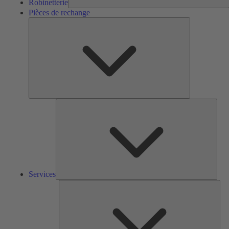
Robinetterie
Pièces de rechange
Pièces
de
rechange
Serv
Services
Solu