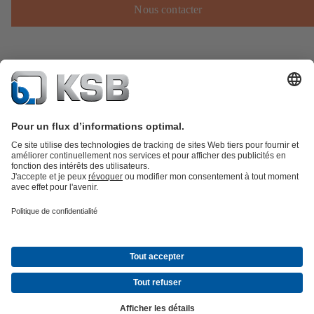
Nous contacter
Catalogue produits
KSB SupremeServ : Pièces de rechange
Premium
service : service premium pour les pompes et les robinets
Panier
Outils
Eaux usées
Gestion des eaux
Industrie
Bâtiment
Énergie
Société
Actualités & Évènements
Presse
Opportunités de carrière chez
KSB
Social Media
© KSB Belgium S.A.