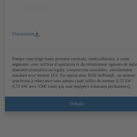
Documents
Pompe centrifuge haute pression verticale, multicellulaire, à corps
segmenté, avec orifices d'aspiration et de refoulement opposés de mê
diamètre (exécution en ligne), construction monobloc, entraînement
standard avec moteur IE3. En option avec KSB SuPremE, un moteur
synchrone à réluctance sans aimant (sauf tailles de moteur 0,55 kW /
0,75 kW avec 1500 t/min qui sont équipées d'aimants permanents),
classe de rendement IE4/IE5 selon CEI TS 60034-30-2:2016, pour le
fonctionnement avec variateur de fréquence KSB PumpDrive 2 ou K
PumpDrive 2 Eco sans capteur de position rotorique. Points de fixatio
Détails
suivant EN 50347, dimensions extérieures suivant DIN V 42673 (07-
2011). Version ATEX disponible.