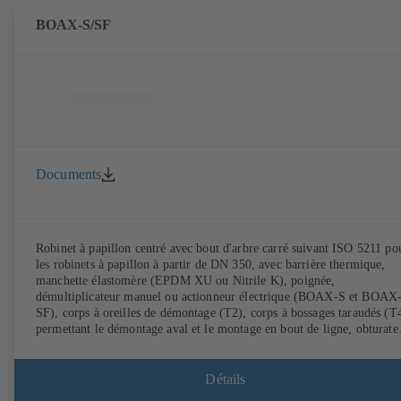
BOAX-S/SF
Documents
Robinet à papillon centré avec bout d'arbre carré suivant ISO 5211 po
les robinets à papillon à partir de DN 350, avec barrière thermique,
manchette élastomère (EPDM XU ou Nitrile K), poignée,
démultiplicateur manuel ou actionneur électrique (BOAX-S et BOAX
SF), corps à oreilles de démontage (T2), corps à bossages taraudés (T
permettant le démontage aval et le montage en bout de ligne, obturate
en acier inoxydable 1.4308, raccordements suivant normes EN.
Détails