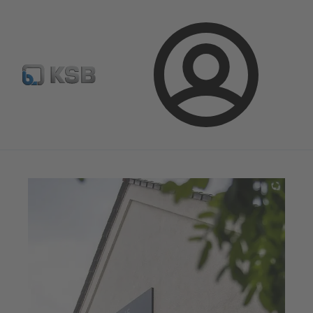
Configurer un produit
KSB Select
Recherche standard
Connexion
Magazine
Parlons applications