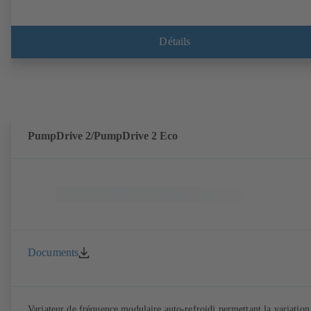
Détails
PumpDrive 2/PumpDrive 2 Eco
Documents
Variateur de fréquence modulaire auto-refroidi permettant la variation