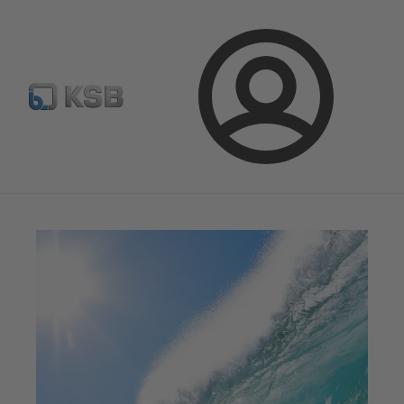
Configurer un produit
KSB Select
Recherche standard
Connexion
Magazine
Parlons applications