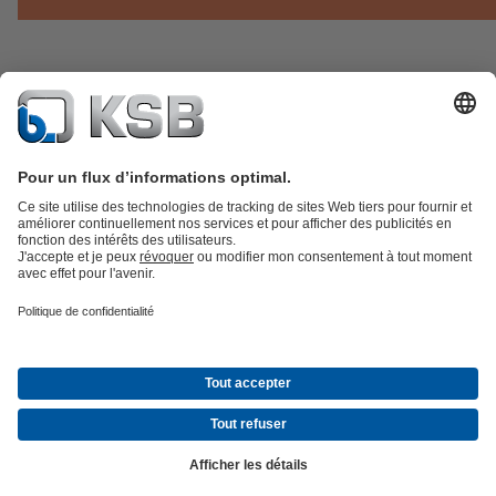
Catalogue produits
KSB SupremeServ : Pièces de rechange
Premium
service : service premium pour les pompes et les robinets
Panier
Outils
Eaux usées
Gestion des eaux
Industrie
Bâtiment
Énergie
Société
Actualités & Évènements
Presse
Opportunités de carrière chez
KSB
Social Media
© KSB Belgium S.A.
Protection des données
Clause de non-responsabilité
Mentions