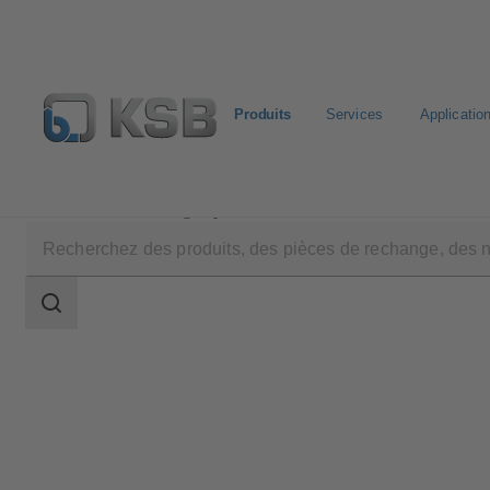
Produits
Services
Applicatio
Produits
Catalogue produits
MIL 64000
Champ
des
recherches
Champ
des
recherches