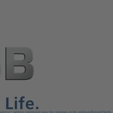
rvice : service premium pour les pompes et les robinets
Panier
Outils