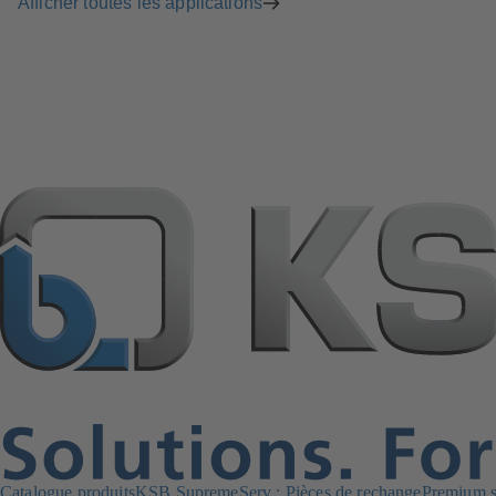
Afficher toutes les applications
Catalogue produits
KSB SupremeServ : Pièces de rechange
Premium se