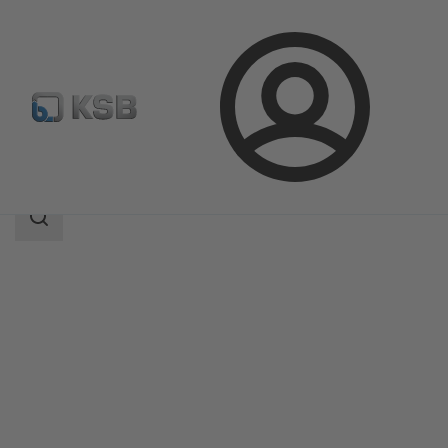
Connexion
Produits
Catalogue produits
ECOLINE GTB 150-600
Champ
des
recherches
Champ
des
recherches