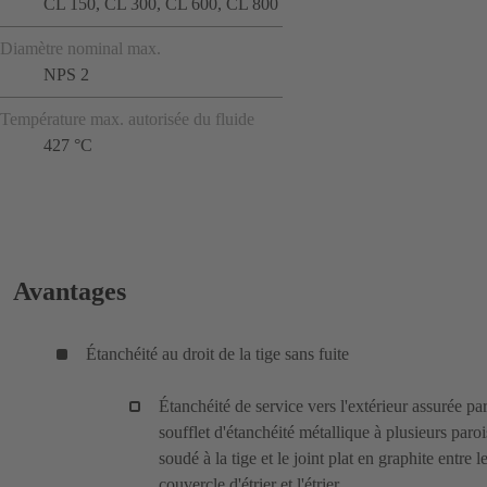
CL 150, CL 300, CL 600, CL 800
Diamètre nominal max.
NPS 2
Température max. autorisée du fluide
427 °C
Avantages
Étanchéité au droit de la tige sans fuite
Étanchéité de service vers l'extérieur assurée pa
soufflet d'étanchéité métallique à plusieurs paroi
soudé à la tige et le joint plat en graphite entre l
couvercle d'étrier et l'étrier.