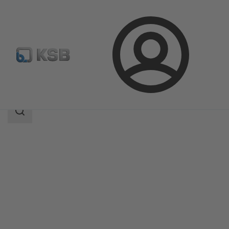
Connexion
Produits
Catalogue produits
ECOLINE GTB 800
Champ
des
recherches
Champ
des
recherches