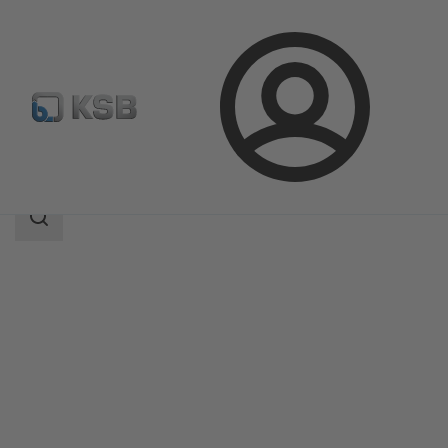
Connexion
Produits
Catalogue produits
NORI 40 ZYLB/ZYSB
Champ
des
recherches
Champ
des
recherches