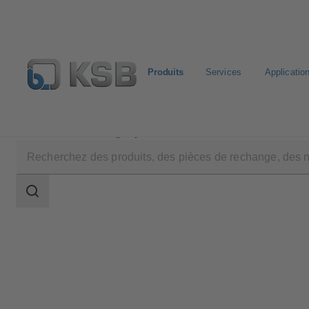
Produits
Services
Applicatio
Produits
Catalogue produits
NORI 40 ZXL/ZXS
Champ
des
recherches
Champ
des
recherches