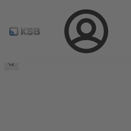
Connexion
Produits
Catalogue produits
CONDA-VSM
Champ
des
recherches
Champ
des
recherches