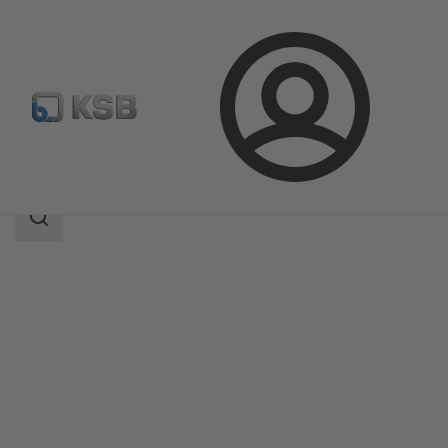
Connexion
Produits
Catalogue produits
BOACHEM-ZXA
Champ
des
recherches
Champ
des
recherches