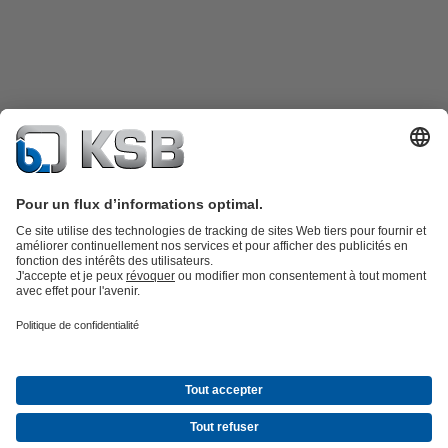
Catalogue produits
KSB SupremeServ : Pièces de rechange
Premium
service : service premium pour les pompes et les robinets
Panier
Outils
Eaux usées
Gestion des eaux
Industrie
Bâtiment
Énergie
Société
Actualités & Évènements
Presse
Opportunités de carrière chez
KSB
Social Media