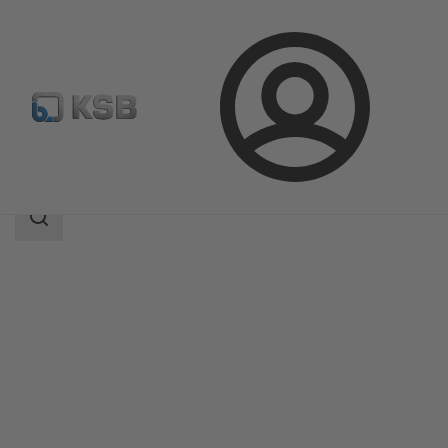
Connexion
Produits
Catalogue produits
BOA-Compact EKB
Champ
des
recherches
Champ
des
recherches