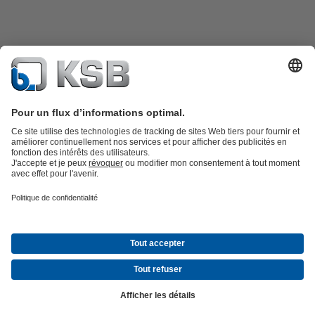
Catalogue produits
KSB SupremeServ : Pièces de rechange
Premium
service : service premium pour les pompes et les robinets
Panier
Outils
Eaux usées
Gestion des eaux
Industrie
Bâtiment
Énergie
Société
Actualités & Évènements
Presse
Opportunités de carrière chez
KSB
Social Media
© KSB Belgium S.A.
Protection des données
Clause de non-responsabilité
Mentions