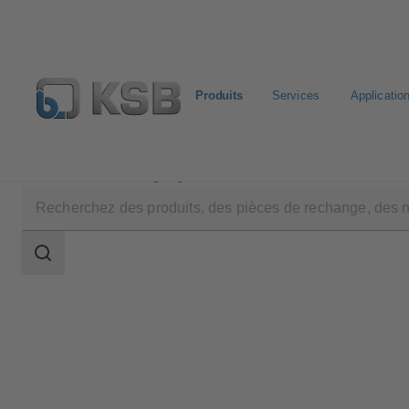
Produits
Services
Applicatio
Produits
Catalogue produits
MAMMOUTH
Champ
des
recherches
Champ
des
recherches