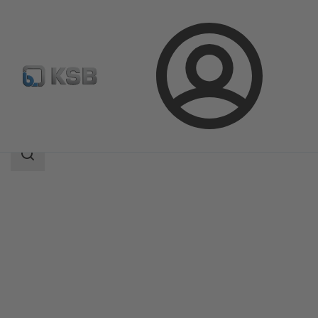
Connexion
Produits
Catalogue produits
Estigia
Champ
des
recherches
Champ
des
recherches